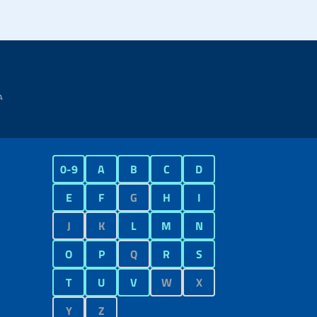
0-9
A
B
C
D
E
F
G
H
I
J
K
L
M
N
O
P
Q
R
S
T
U
V
W
X
Y
Z