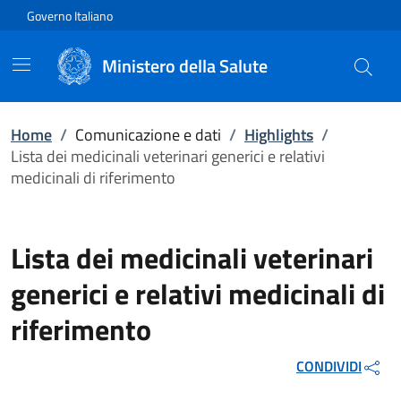
Vai direttamente al contenuto
Governo Italiano
Ministero della Salute
Home
/
Comunicazione e dati
/
Highlights
/
Lista dei medicinali veterinari generici e relativi
medicinali di riferimento
Lista dei medicinali veterinari
generici e relativi medicinali di
riferimento
CONDIVIDI