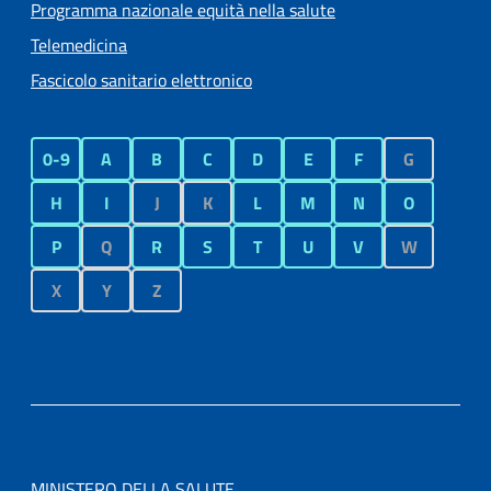
Programma nazionale equità nella salute
Telemedicina
Fascicolo sanitario elettronico
0-9
A
B
C
D
E
F
G
H
I
J
K
L
M
N
O
P
Q
R
S
T
U
V
W
X
Y
Z
MINISTERO DELLA SALUTE