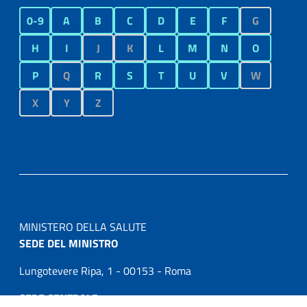
0-9
A
B
C
D
E
F
G
H
I
J
K
L
M
N
O
P
Q
R
S
T
U
V
W
X
Y
Z
MINISTERO DELLA SALUTE
SEDE DEL MINISTRO
Lungotevere Ripa, 1 - 00153 - Roma
SEDE CENTRALE