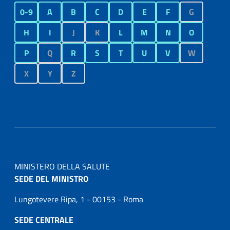
0-9
A
B
C
D
E
F
G
H
I
J
K
L
M
N
O
P
Q
R
S
T
U
V
W
X
Y
Z
MINISTERO DELLA SALUTE
SEDE DEL MINISTRO
Lungotevere Ripa, 1 - 00153 - Roma
SEDE CENTRALE