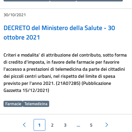
30/10/2021
DECRETO del Ministero della Salute - 30
ottobre 2021
Criteri e modalita' di attribuzione del contributo, sotto forma
di credito d'imposta, in favore delle farmacie per favorire
l'accesso a prestazioni di telemedicina da parte dei cittadini
dei piccoli centri urbani, nel rispetto del limite di spesa
previsto per l'anno 2021. (21A07285) (Pubblicazione
Gazzetta 15/12/2021)
Farmacie
Telemedicina
1
2
3
...
5
Pagina precedente
Pagina succ