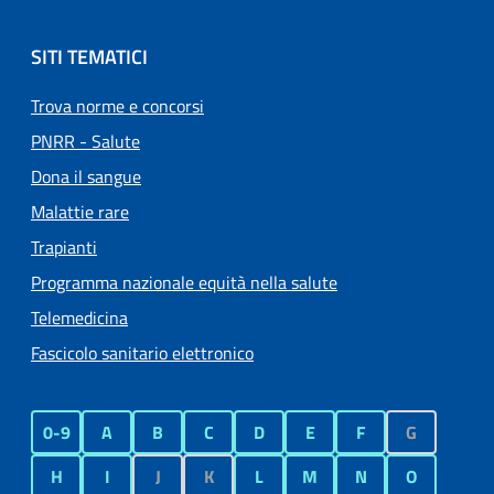
SITI TEMATICI
Trova norme e concorsi
PNRR - Salute
Dona il sangue
Malattie rare
Trapianti
Programma nazionale equità nella salute
Telemedicina
Fascicolo sanitario elettronico
0-9
A
B
C
D
E
F
G
H
I
J
K
L
M
N
O