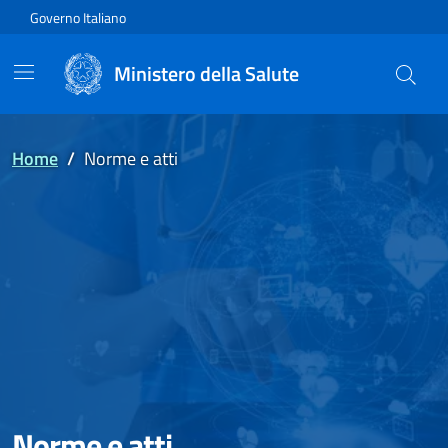
Vai direttamente al contenuto
Governo Italiano
Ministero della Salute
Home
/
Norme e atti
Norme e atti