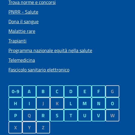
Trova norme e concorsi
PNRR - Salute
Dona il sangue
Malattie rare
Trapianti
Programma nazionale equità nella salute
Telemedicina
Fascicolo sanitario elettronico
0-9
A
B
C
D
E
F
G
H
I
J
K
L
M
N
O
P
Q
R
S
T
U
V
W
X
Y
Z