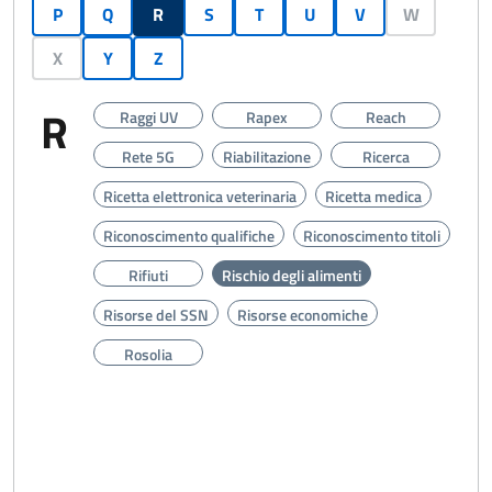
P
Q
R
S
T
U
V
W
X
Y
Z
R
S
Raggi UV
Rapex
Reach
Rete 5G
Riabilitazione
Ricerca
Ricetta elettronica veterinaria
Ricetta medica
Riconoscimento qualifiche
Riconoscimento titoli
Rifiuti
Rischio degli alimenti
Risorse del SSN
Risorse economiche
Rosolia