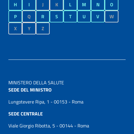
H
I
J
K
L
M
N
O
P
Q
R
S
T
U
V
W
X
Y
Z
MINISTERO DELLA SALUTE
SEDE DEL MINISTRO
Lungotevere Ripa, 1 - 00153 - Roma
SEDE CENTRALE
Viale Giorgio Ribotta, 5 - 00144 - Roma