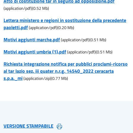
Atto di costituzione tar in seguito ad opposizione.pdf
(
application/pdf
)
(
0.52
Mb)
Lettera ministero e regioni in sostituzione della precedente
paoletti.pdf
(
application/pdf
)
(
0.20
Mb)
Motivi aggiunti marche.pdf
(
application/pdf
)
(
0.51
Mb)
Motivi aggiunti umbria (1).pdf
(
application/pdf
)
(
0.51
Mb)
Richiesta integrazione notifica per pubblici proclami-ricorso
al tar lazio sez. iii quater n.r.g. 14540_2022 ceracarta
s.p.a._mi
(
application/zip
)
(
0.77
Mb)
VERSIONE STAMPABILE