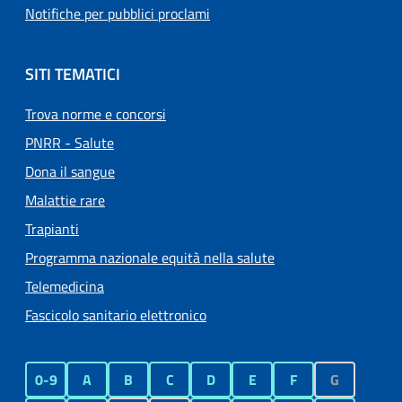
Notifiche per pubblici proclami
SITI TEMATICI
Trova norme e concorsi
PNRR - Salute
Dona il sangue
Malattie rare
Trapianti
Programma nazionale equità nella salute
Telemedicina
Fascicolo sanitario elettronico
0-9
A
B
C
D
E
F
G