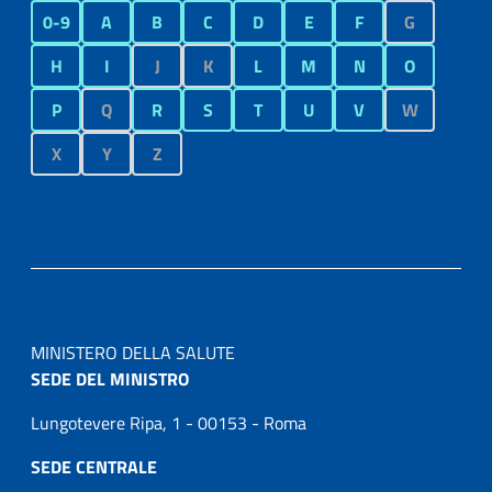
0-9
A
B
C
D
E
F
G
H
I
J
K
L
M
N
O
P
Q
R
S
T
U
V
W
X
Y
Z
MINISTERO DELLA SALUTE
SEDE DEL MINISTRO
Lungotevere Ripa, 1 - 00153 - Roma
SEDE CENTRALE