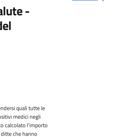
alute -
del
ndersi quali tutte le
sitivi medici negli
to calcolato l’importo
le ditte che hanno