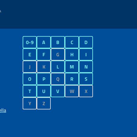
0-9
A
B
C
D
E
F
G
H
I
J
K
L
M
N
O
P
Q
R
S
T
U
V
W
X
Y
Z
lla