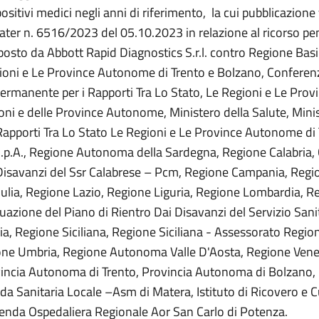
positivi medici negli anni di riferimento, la cui pubblicazione
uater n. 6516/2023 del 05.10.2023 in relazione al ricorso pe
to da Abbott Rapid Diagnostics S.r.l. contro Regione Basi
gioni e Le Province Autonome di Trento e Bolzano, Conferenz
rmanente per i Rapporti Tra Lo Stato, Le Regioni e Le Pro
oni e delle Province Autonome, Ministero della Salute, Mini
Rapporti Tra Lo Stato Le Regioni e Le Province Autonome di 
lia S.p.A., Regione Autonoma della Sardegna, Regione Calabri
 Disavanzi del Ssr Calabrese – Pcm, Regione Campania, Regi
lia, Regione Lazio, Regione Liguria, Regione Lombardia, R
azione del Piano di Rientro Dai Disavanzi del Servizio Sani
 Regione Siciliana, Regione Siciliana - Assessorato Region
gione Umbria, Regione Autonoma Valle D'Aosta, Regione Ven
incia Autonoma di Trento, Provincia Autonoma di Bolzano,
da Sanitaria Locale –Asm di Matera, Istituto di Ricovero e C
zienda Ospedaliera Regionale Aor San Carlo di Potenza.