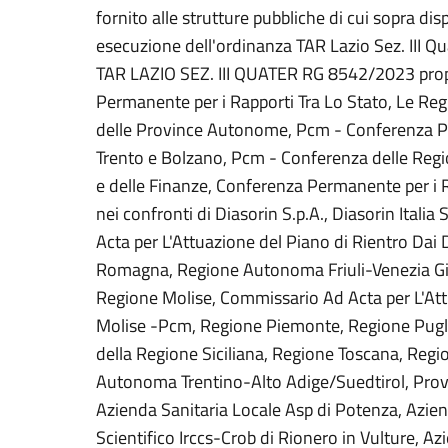
fornito alle strutture pubbliche di cui sopra dis
esecuzione dell'ordinanza TAR Lazio Sez. III Q
TAR LAZIO SEZ. III QUATER RG 8542/2023 propos
Permanente per i Rapporti Tra Lo Stato, Le Re
delle Province Autonome, Pcm - Conferenza Pe
Trento e Bolzano, Pcm - Conferenza delle Regi
e delle Finanze, Conferenza Permanente per i 
nei confronti di Diasorin S.p.A., Diasorin Ita
Acta per L'Attuazione del Piano di Rientro Dai
Romagna, Regione Autonoma Friuli-Venezia Giu
Regione Molise, Commissario Ad Acta per L'Attu
Molise -Pcm, Regione Piemonte, Regione Puglia,
della Regione Siciliana, Regione Toscana, Re
Autonoma Trentino-Alto Adige/Suedtirol, Prov
Azienda Sanitaria Locale Asp di Potenza, Azien
Scientifico Irccs-Crob di Rionero in Vulture, A