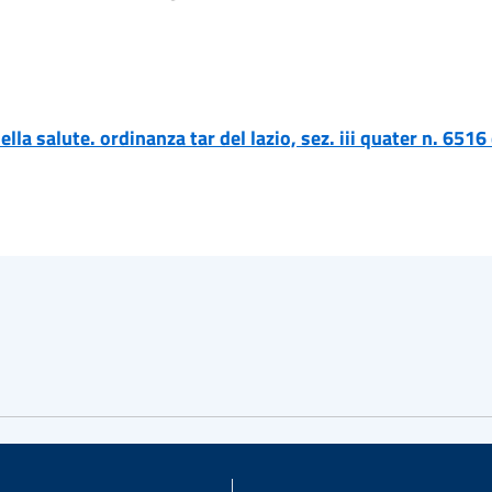
ella salute. ordinanza tar del lazio, sez. iii quater n. 651