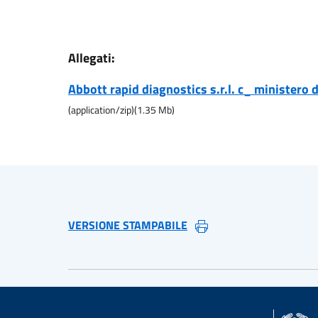
Allegati:
Abbott rapid diagnostics s.r.l. c_ ministero d
(
application/zip
)
(
1.35
Mb)
VERSIONE STAMPABILE