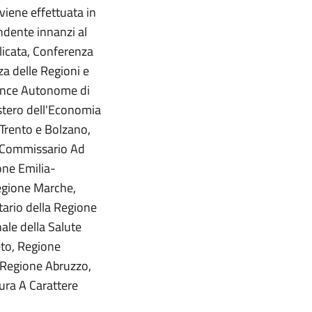
 viene effettuata in
ndente innanzi al
licata, Conferenza
a delle Regioni e
vince Autonome di
stero dell'Economia
Trento e Bolzano,
a, Commissario Ad
one Emilia-
egione Marche,
tario della Regione
ale della Salute
eto, Regione
 Regione Abruzzo,
ura A Carattere