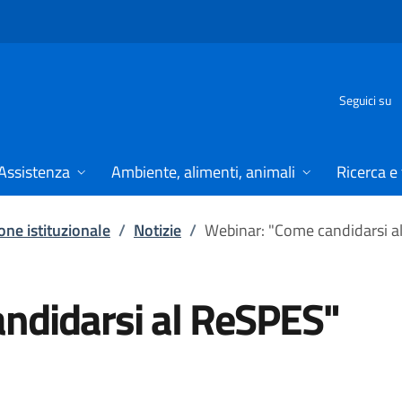
Seguici su
Assistenza
Ambiente, alimenti, animali
Ricerca e
ne istituzionale
/
Notizie
/
Webinar: "Come candidarsi a
ndidarsi al ReSPES"