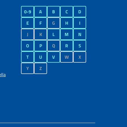
0-9
A
B
C
D
E
F
G
H
I
J
K
L
M
N
O
P
Q
R
S
T
U
V
W
X
Y
Z
lla