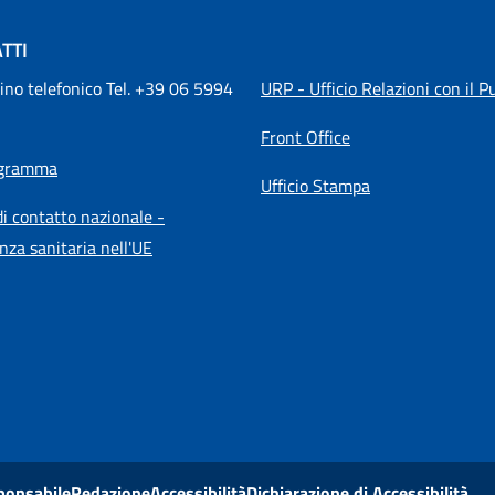
TTI
ino telefonico Tel. +39 06 5994 
URP - Ufficio Relazioni con il P
Front Office
igramma
Ufficio Stampa
i contatto nazionale -
nza sanitaria nell'UE
ponsabile
Redazione
Accessibilità
Dichiarazione di Accessibilità