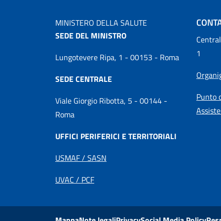
CONTA
MINISTERO DELLA SALUTE
SEDE DEL MINISTRO
Central
1
Lungotevere Ripa, 1 - 00153 - Roma
Organ
SEDE CENTRALE
Punto d
Viale Giorgio Ribotta, 5 - 00144 -
Assiste
Roma
UFFICI PERIFERICI E TERRITORIALI
USMAF / SASN
UVAC / PCF
Mappa
Note legali
Privacy
Social Media Policy
Res