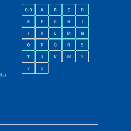
0-9
A
B
C
D
E
F
G
H
I
J
K
L
M
N
O
P
Q
R
S
T
U
V
W
X
Y
Z
lla