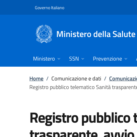
Vai direttamente al contenuto
Governo Italiano
Ministero della Salute
Ministero
SSN
Prevenzione
Home
/
Comunicazione e dati
/
Comunicazio
Registro pubblico telematico Sanità trasparent
Registro pubblico 
trasparente, avvio