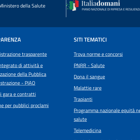
Ministero della Salute
PARENZA
SITI TEMATICI
strazione trasparente
Trova norme e concorsi
ntegrato di attività e
PNRR - Salute
zazione della Pubblica
Dona il sangue
strazione - PIAO
Malattie rare
i gara e contratti
Trapianti
he per pubblici proclami
Programma nazionale equità ne
salute
Telemedicina