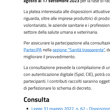
agosto al 17 settembre 2023
per la fase di ra
La platea interessata alle disposizioni attuati
riguarda, oltre alle imprese produttrici di prodot
volontariato, le aziende sanitarie e i profession
settore della salute umana e veterinaria.
Per assicurare la partecipazione alla consultazi
ParteciPA
nella
sezione “Sanità trasparente”
, d
migliorare il provvedimento.
La consultazione prevede la compilazione di u
con autenticazione digitale (Spid, CIE), potrà c
partecipanti. I contributi raccolti saranno ogge
di perfezionare lo schema di decreto.
Consulta
Legge 31 maggio 2022, n. 62 - Disposizioni 