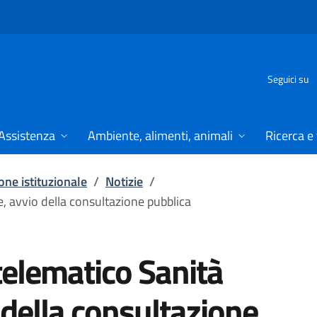
Seguici su
Assistenza
Ambiente, alimenti, animali
Ricerca e
ne istituzionale
/
Notizie
/
e, avvio della consultazione pubblica
telematico Sanità
 della consultazione