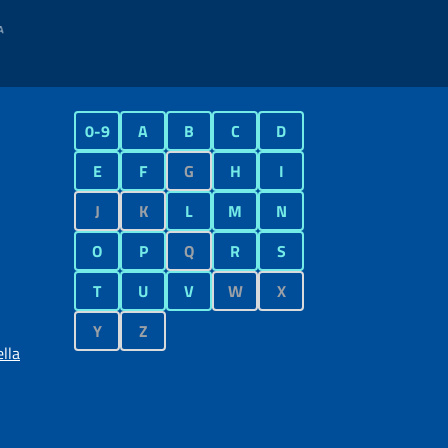
0-9
A
B
C
D
E
F
G
H
I
J
K
L
M
N
O
P
Q
R
S
T
U
V
W
X
Y
Z
lla