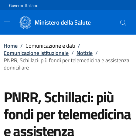
Vai direttamente al contenuto
Governo Italiano
Ministero della Salute
Home
/
Comunicazione e dati
/
Comunicazione istituzionale
/
Notizie
/
PNRR, Schillaci: più fondi per telemedicina e assistenza
domiciliare
PNRR, Schillaci: più
fondi per telemedicina
e assistenza