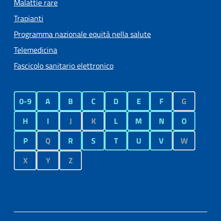
Malattie rare
Trapianti
Programma nazionale equità nella salute
Telemedicina
Fascicolo sanitario elettronico
0-9
A
B
C
D
E
F
G
H
I
J
K
L
M
N
O
P
Q
R
S
T
U
V
W
X
Y
Z