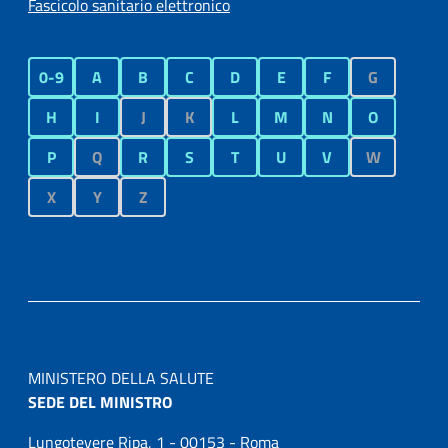
Fascicolo sanitario elettronico
0-9
A
B
C
D
E
F
G
H
I
J
K
L
M
N
O
P
Q
R
S
T
U
V
W
X
Y
Z
MINISTERO DELLA SALUTE
SEDE DEL MINISTRO
Lungotevere Ripa, 1 - 00153 - Roma