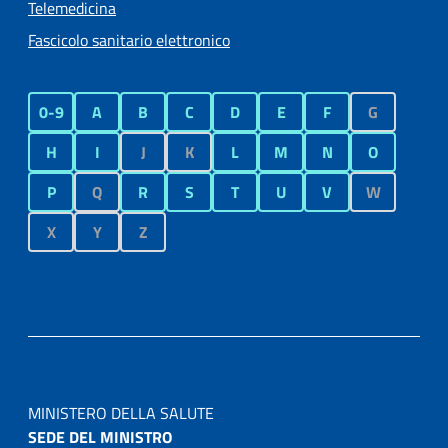
Telemedicina
Fascicolo sanitario elettronico
0-9
A
B
C
D
E
F
G
H
I
J
K
L
M
N
O
P
Q
R
S
T
U
V
W
X
Y
Z
MINISTERO DELLA SALUTE
SEDE DEL MINISTRO