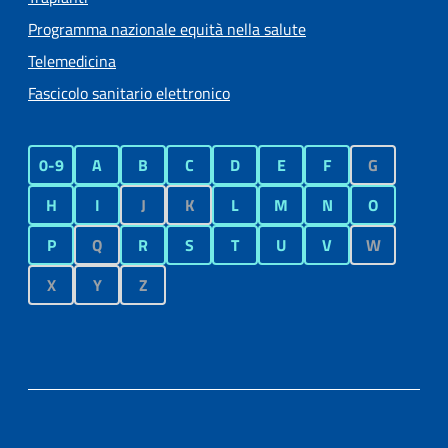
Programma nazionale equità nella salute
Telemedicina
Fascicolo sanitario elettronico
0-9
A
B
C
D
E
F
G
H
I
J
K
L
M
N
O
P
Q
R
S
T
U
V
W
X
Y
Z