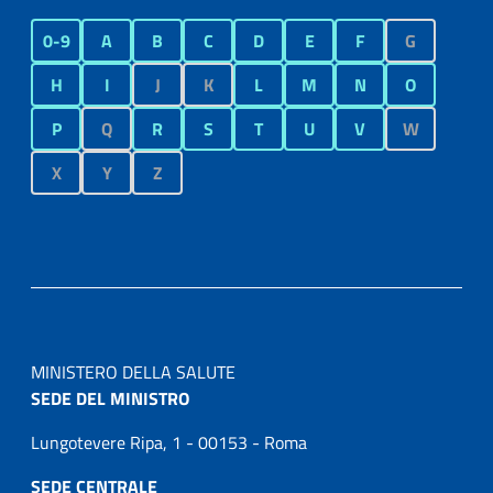
0-9
A
B
C
D
E
F
G
H
I
J
K
L
M
N
O
P
Q
R
S
T
U
V
W
X
Y
Z
MINISTERO DELLA SALUTE
SEDE DEL MINISTRO
Lungotevere Ripa, 1 - 00153 - Roma
SEDE CENTRALE