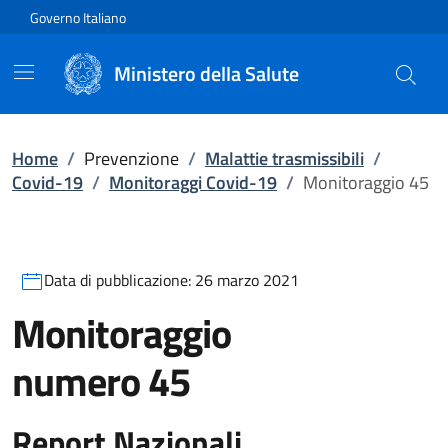
Vai direttamente al contenuto
Governo Italiano
Ministero della Salute
Home
/
Prevenzione
/
Malattie trasmissibili
/
Covid-19
/
Monitoraggi Covid-19
/
Monitoraggio 45
Data di pubblicazione:
26 marzo 2021
Monitoraggio
numero
45
Report Nazionali