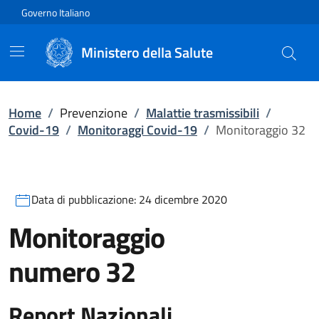
Vai direttamente al contenuto
Governo Italiano
Ministero della Salute
Home
/
Prevenzione
/
Malattie trasmissibili
/
Covid-19
/
Monitoraggi Covid-19
/
Monitoraggio 32
Data di pubblicazione:
24 dicembre 2020
Monitoraggio
numero
32
Report Nazionali