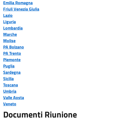
Emilia Romagna
Friuli Venezia Giulia
Lazio
Liguria
Lombardia
Marche
Molise
PA Bolzano
PA Trento
Piemonte
Puglia
Sardegna
Sicilia
Toscana
Umbria
Valle Aosta
Veneto
Documenti Riunione