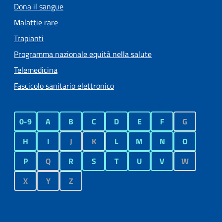
Dona il sangue
Malattie rare
Trapianti
Programma nazionale equità nella salute
Telemedicina
Fascicolo sanitario elettronico
0-9
A
B
C
D
E
F
G
H
I
J
K
L
M
N
O
P
Q
R
S
T
U
V
W
X
Y
Z