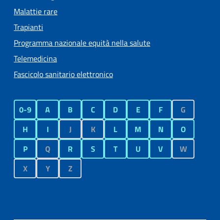
Malattie rare
Trapianti
Programma nazionale equità nella salute
Telemedicina
Fascicolo sanitario elettronico
0-9
A
B
C
D
E
F
G
H
I
J
K
L
M
N
O
P
Q
R
S
T
U
V
W
X
Y
Z