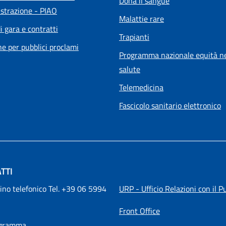
Dona il sangue
strazione - PIAO
Malattie rare
i gara e contratti
Trapianti
he per pubblici proclami
Programma nazionale equità ne
salute
Telemedicina
Fascicolo sanitario elettronico
TTI
ino telefonico Tel. +39 06 5994 
URP - Ufficio Relazioni con il P
Front Office
igramma