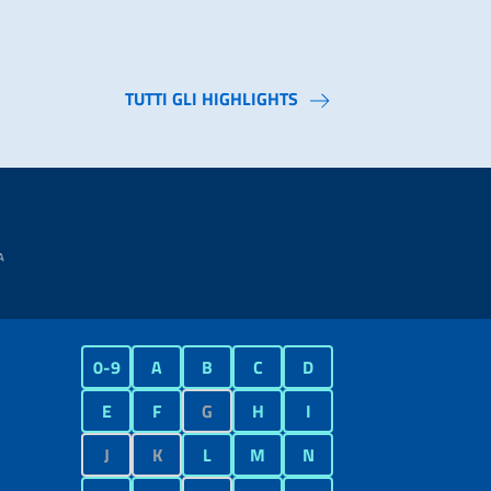
TUTTI GLI HIGHLIGHTS
0-9
A
B
C
D
E
F
G
H
I
J
K
L
M
N