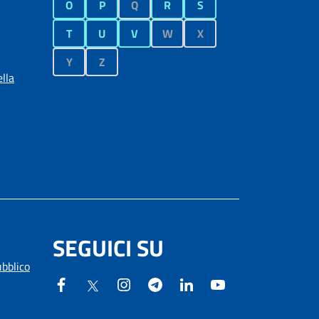
O
P
Q
R
S
T
U
V
W
X
Y
Z
lla
SEGUICI SU
ubblico