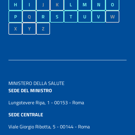
H
I
J
K
L
M
N
O
P
Q
R
S
T
U
V
W
X
Y
Z
MINISTERO DELLA SALUTE
SEDE DEL MINISTRO
Lungotevere Ripa, 1 - 00153 - Roma
SEDE CENTRALE
Viale Giorgio Ribotta, 5 - 00144 - Roma