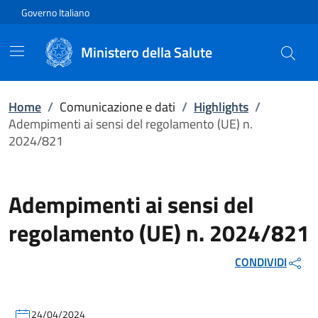
Vai direttamente al contenuto
Governo Italiano
Ministero della Salute
Home
/
Comunicazione e dati
/
Highlights
/
Adempimenti ai sensi del regolamento (UE) n.
2024/821
Adempimenti ai sensi del
regolamento (UE) n. 2024/821
CONDIVIDI
24/04/2024