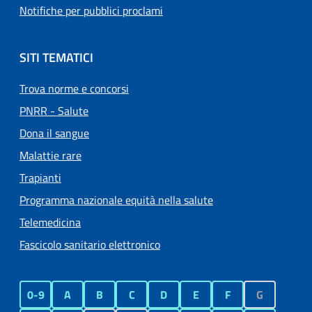
Notifiche per pubblici proclami
SITI TEMATICI
Trova norme e concorsi
PNRR - Salute
Dona il sangue
Malattie rare
Trapianti
Programma nazionale equità nella salute
Telemedicina
Fascicolo sanitario elettronico
0-9
A
B
C
D
E
F
G