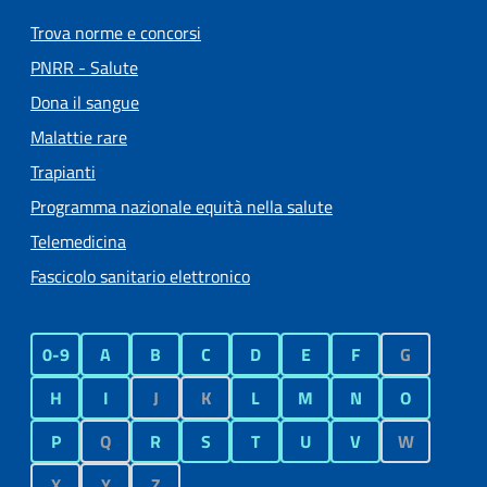
Trova norme e concorsi
PNRR - Salute
Dona il sangue
Malattie rare
Trapianti
Programma nazionale equità nella salute
Telemedicina
Fascicolo sanitario elettronico
0-9
A
B
C
D
E
F
G
H
I
J
K
L
M
N
O
P
Q
R
S
T
U
V
W
X
Y
Z