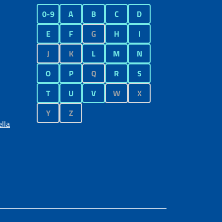
0-9
A
B
C
D
E
F
G
H
I
J
K
L
M
N
O
P
Q
R
S
T
U
V
W
X
Y
Z
lla