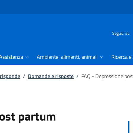
Seguici su
Assistenza
Ambiente, alimenti, animali
Ricerca e
 risponde
/
Domande e risposte
/
FAQ - Depressione pos
post partum