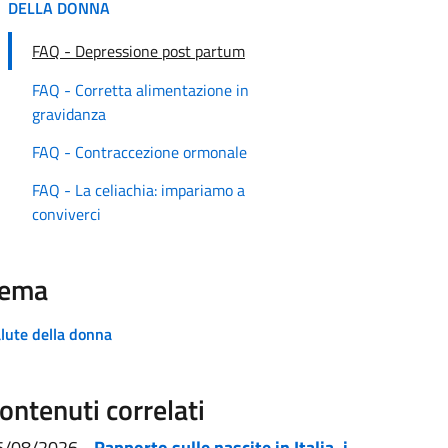
DELLA DONNA
FAQ - Depressione post partum
FAQ - Corretta alimentazione in
gravidanza
FAQ - Contraccezione ormonale
FAQ - La celiachia: impariamo a
conviverci
ema
lute della donna
ontenuti correlati
5/08/2026
-
Rapporto sulle nascite in Italia, i