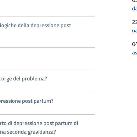
da
2
ologiche della depressione post
na
0
as
ccorge del problema?
epressione post partum?
ferto di depressione post partum di
una seconda gravidanza?