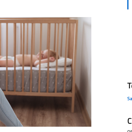
T
Sa
C
0