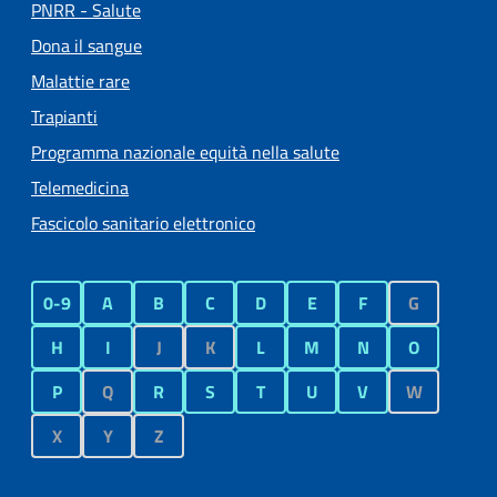
PNRR - Salute
Dona il sangue
Malattie rare
Trapianti
Programma nazionale equità nella salute
Telemedicina
Fascicolo sanitario elettronico
0-9
A
B
C
D
E
F
G
H
I
J
K
L
M
N
O
P
Q
R
S
T
U
V
W
X
Y
Z