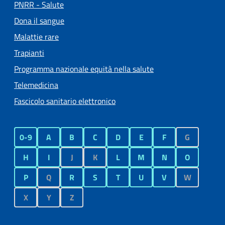
PNRR - Salute
Dona il sangue
Malattie rare
Trapianti
Programma nazionale equità nella salute
Telemedicina
Fascicolo sanitario elettronico
0-9
A
B
C
D
E
F
G
H
I
J
K
L
M
N
O
P
Q
R
S
T
U
V
W
X
Y
Z