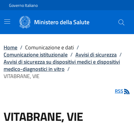
Vai direttamente al contenuto
Governo Italiano
Ministero della Salute
Home
/
Comunicazione e dati
/
Comunicazione istituzionale
/
Avvisi di sicurezza
/
Avvisi di sicurezza su dispositivi medici e dispositivi
medico-diagnostici in vitro
/
VITABRANE, VIE
RSS
VITABRANE, VIE