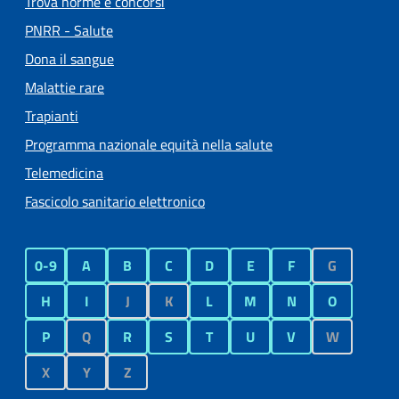
Trova norme e concorsi
PNRR - Salute
Dona il sangue
Malattie rare
Trapianti
Programma nazionale equità nella salute
Telemedicina
Fascicolo sanitario elettronico
0-9
A
B
C
D
E
F
G
H
I
J
K
L
M
N
O
P
Q
R
S
T
U
V
W
X
Y
Z