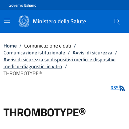
Vai direttamente al contenuto
Governo Italiano
Ministero della Salute
Home
/
Comunicazione e dati
/
Comunicazione istituzionale
/
Avvisi di sicurezza
/
Avvisi di sicurezza su dispositivi medici e dispositivi
medico-diagnostici in vitro
/
THROMBOTYPE®
RSS
THROMBOTYPE®