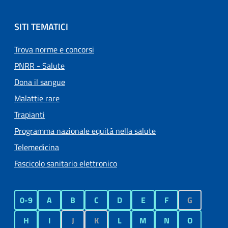
SITI TEMATICI
Trova norme e concorsi
PNRR - Salute
Dona il sangue
Malattie rare
Trapianti
Programma nazionale equità nella salute
Telemedicina
Fascicolo sanitario elettronico
0-9
A
B
C
D
E
F
G
H
I
J
K
L
M
N
O