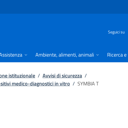
Seguici su
Assistenza
Ambiente, alimenti, animali
Ricerca e
ne istituzionale
/
Avvisi di sicurezza
/
ositivi medico-diagnostici in vitro
/
SYMBIA T