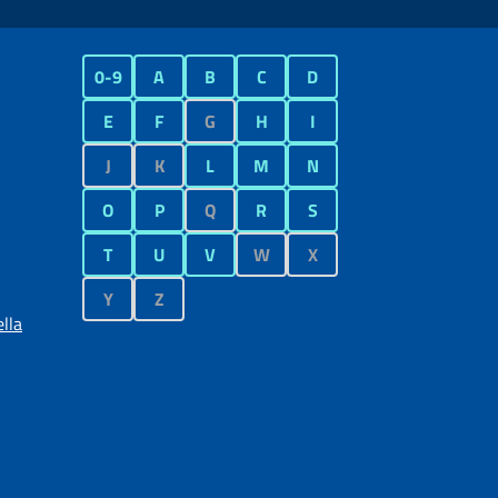
0-9
A
B
C
D
E
F
G
H
I
J
K
L
M
N
O
P
Q
R
S
T
U
V
W
X
Y
Z
lla