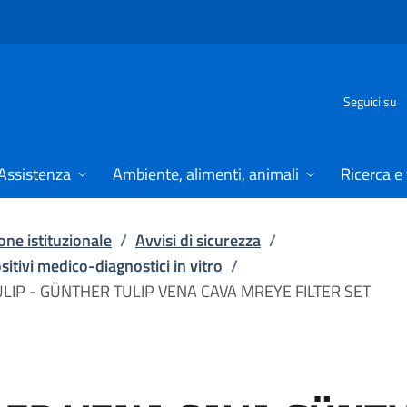
Seguici su
Assistenza
Ambiente, alimenti, animali
Ricerca e
ne istituzionale
/
Avvisi di sicurezza
/
ositivi medico-diagnostici in vitro
/
LIP - GÜNTHER TULIP VENA CAVA MREYE FILTER SET