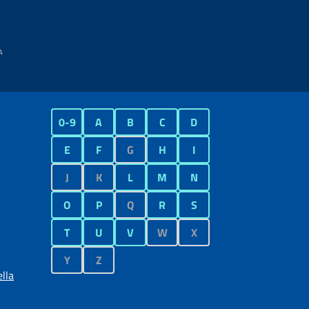
0-9
A
B
C
D
E
F
G
H
I
J
K
L
M
N
O
P
Q
R
S
T
U
V
W
X
Y
Z
lla