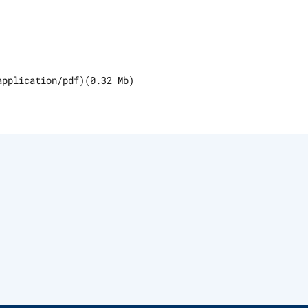
application/pdf
)
(
0.32
Mb)