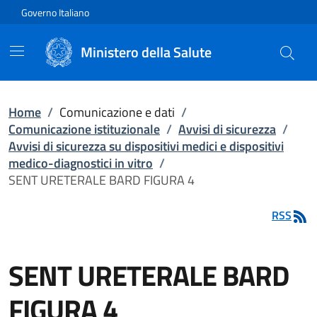
Vai direttamente al contenuto
Governo Italiano
Ministero della Salute
Home
/
Comunicazione e dati
/
Comunicazione istituzionale
/
Avvisi di sicurezza
/
Avvisi di sicurezza su dispositivi medici e dispositivi
medico-diagnostici in vitro
/
SENT URETERALE BARD FIGURA 4
RSS
SENT URETERALE BARD
FIGURA 4