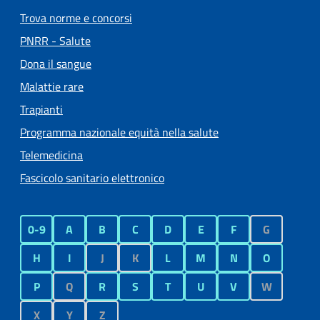
Trova norme e concorsi
PNRR - Salute
Dona il sangue
Malattie rare
Trapianti
Programma nazionale equità nella salute
Telemedicina
Fascicolo sanitario elettronico
0-9
A
B
C
D
E
F
G
H
I
J
K
L
M
N
O
P
Q
R
S
T
U
V
W
X
Y
Z