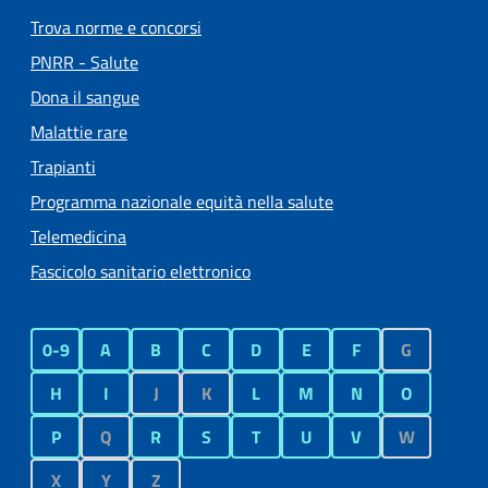
Trova norme e concorsi
PNRR - Salute
Dona il sangue
Malattie rare
Trapianti
Programma nazionale equità nella salute
Telemedicina
Fascicolo sanitario elettronico
0-9
A
B
C
D
E
F
G
H
I
J
K
L
M
N
O
P
Q
R
S
T
U
V
W
X
Y
Z