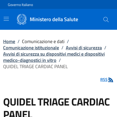
Vai direttamente al contenuto
Governo Italiano
Ministero della Salute
Home
/
Comunicazione e dati
/
Comunicazione istituzionale
/
Avvisi di sicurezza
/
Avvisi di sicurezza su dispositivi medici e dispositivi
medico-diagnostici in vitro
/
QUIDEL TRIAGE CARDIAC PANEL
RSS
QUIDEL TRIAGE CARDIAC
PANEL