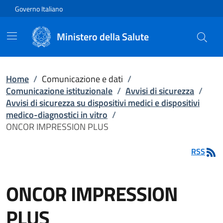
Vai direttamente al contenuto
Governo Italiano
Ministero della Salute
Home
/
Comunicazione e dati
/
Comunicazione istituzionale
/
Avvisi di sicurezza
/
Avvisi di sicurezza su dispositivi medici e dispositivi
medico-diagnostici in vitro
/
ONCOR IMPRESSION PLUS
RSS
ONCOR IMPRESSION
PLUS