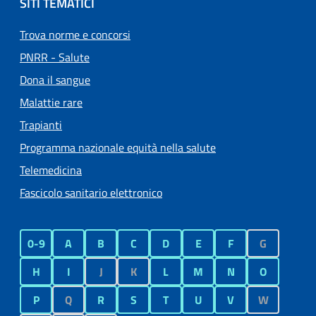
SITI TEMATICI
Trova norme e concorsi
PNRR - Salute
Dona il sangue
Malattie rare
Trapianti
Programma nazionale equità nella salute
Telemedicina
Fascicolo sanitario elettronico
0-9
A
B
C
D
E
F
G
H
I
J
K
L
M
N
O
P
Q
R
S
T
U
V
W