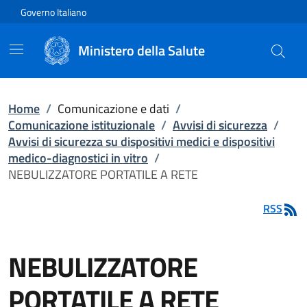
Vai direttamente al contenuto
Governo Italiano
Ministero della Salute
Home
/
Comunicazione e dati
/
Comunicazione istituzionale
/
Avvisi di sicurezza
/
Avvisi di sicurezza su dispositivi medici e dispositivi
medico-diagnostici in vitro
/
NEBULIZZATORE PORTATILE A RETE
RSS
NEBULIZZATORE
PORTATILE A RETE