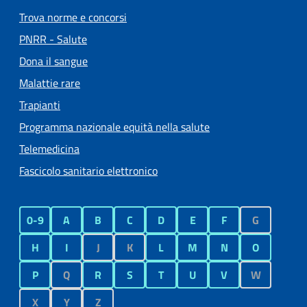
Trova norme e concorsi
PNRR - Salute
Dona il sangue
Malattie rare
Trapianti
Programma nazionale equità nella salute
Telemedicina
Fascicolo sanitario elettronico
0-9
A
B
C
D
E
F
G
H
I
J
K
L
M
N
O
P
Q
R
S
T
U
V
W
X
Y
Z