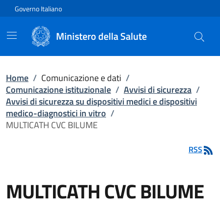
Vai direttamente al contenuto
Governo Italiano
Ministero della Salute
Home
/
Comunicazione e dati
/
Comunicazione istituzionale
/
Avvisi di sicurezza
/
Avvisi di sicurezza su dispositivi medici e dispositivi
medico-diagnostici in vitro
/
MULTICATH CVC BILUME
RSS
MULTICATH CVC BILUME