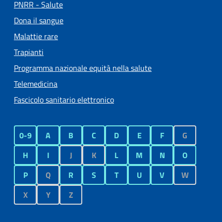
PNRR - Salute
Dona il sangue
Malattie rare
Trapianti
Programma nazionale equità nella salute
Telemedicina
Fascicolo sanitario elettronico
0-9
A
B
C
D
E
F
G
H
I
J
K
L
M
N
O
P
Q
R
S
T
U
V
W
X
Y
Z