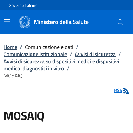
Vai direttamente al contenuto
Governo Italiano
Ministero della Salute
Home
/
Comunicazione e dati
/
Comunicazione istituzionale
/
Avvisi di sicurezza
/
Avvisi di sicurezza su dispositivi medici e dispositivi
medico-diagnostici in vitro
/
MOSAIQ
RSS
MOSAIQ