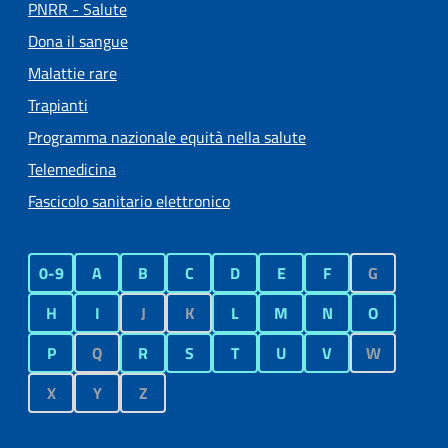
PNRR - Salute
Dona il sangue
Malattie rare
Trapianti
Programma nazionale equità nella salute
Telemedicina
Fascicolo sanitario elettronico
0-9
A
B
C
D
E
F
G
H
I
J
K
L
M
N
O
P
Q
R
S
T
U
V
W
X
Y
Z