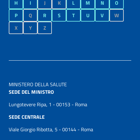
H
I
J
K
L
M
N
O
P
Q
R
S
T
U
V
W
X
Y
Z
MINISTERO DELLA SALUTE
SEDE DEL MINISTRO
Lungotevere Ripa, 1 - 00153 - Roma
SEDE CENTRALE
Viale Giorgio Ribotta, 5 - 00144 - Roma