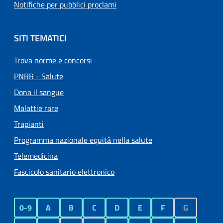
Notifiche per pubblici proclami
SITI TEMATICI
Trova norme e concorsi
PNRR - Salute
Dona il sangue
Malattie rare
Trapianti
Programma nazionale equità nella salute
Telemedicina
Fascicolo sanitario elettronico
0-9
A
B
C
D
E
F
G