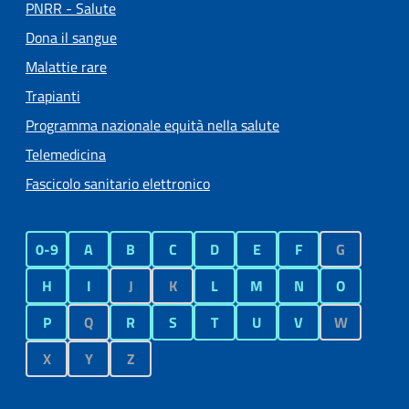
PNRR - Salute
Dona il sangue
Malattie rare
Trapianti
Programma nazionale equità nella salute
Telemedicina
Fascicolo sanitario elettronico
0-9
A
B
C
D
E
F
G
H
I
J
K
L
M
N
O
P
Q
R
S
T
U
V
W
X
Y
Z