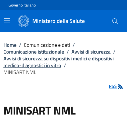
Vai direttamente al contenuto
Governo Italiano
Ministero della Salute
Home
/
Comunicazione e dati
/
Comunicazione istituzionale
/
Avvisi di sicurezza
/
Avvisi di sicurezza su dispositivi medici e dispositivi
medico-diagnostici in vitro
/
MINISART NML
RSS
MINISART NML