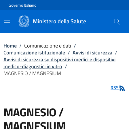
Vai direttamente al contenuto
Governo Italiano
Ministero della Salute
Home
/
Comunicazione e dati
/
Comunicazione istituzionale
/
Avvisi di sicurezza
/
Avvisi di sicurezza su dispositivi medici e dispositivi
medico-diagnostici in vitro
/
MAGNESIO / MAGNESIUM
RSS
MAGNESIO /
MAGNESIUM