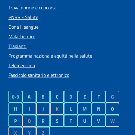
Trova norme e concorsi
PNRR - Salute
Dona il sangue
Malattie rare
Trapianti
Programma nazionale equità nella salute
Telemedicina
Fascicolo sanitario elettronico
0-9
A
B
C
D
E
F
G
H
I
J
K
L
M
N
O
P
Q
R
S
T
U
V
W
X
Y
Z