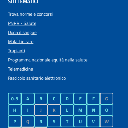
SITI TEMATICI
Trova norme e concorsi
PNRR - Salute
Dona il sangue
Malattie rare
Trapianti
Programma nazionale equità nella salute
Telemedicina
Fascicolo sanitario elettronico
0-9
A
B
C
D
E
F
G
H
I
J
K
L
M
N
O
P
Q
R
S
T
U
V
W