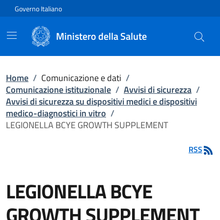
Vai direttamente al contenuto
Governo Italiano
Ministero della Salute
Home
/
Comunicazione e dati
/
Comunicazione istituzionale
/
Avvisi di sicurezza
/
Avvisi di sicurezza su dispositivi medici e dispositivi
medico-diagnostici in vitro
/
LEGIONELLA BCYE GROWTH SUPPLEMENT
RSS
LEGIONELLA BCYE
GROWTH SUPPLEMENT