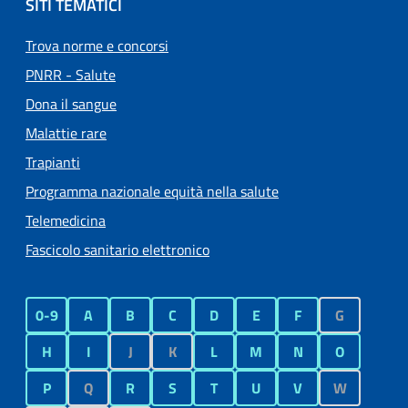
SITI TEMATICI
Trova norme e concorsi
PNRR - Salute
Dona il sangue
Malattie rare
Trapianti
Programma nazionale equità nella salute
Telemedicina
Fascicolo sanitario elettronico
0-9
A
B
C
D
E
F
G
H
I
J
K
L
M
N
O
P
Q
R
S
T
U
V
W