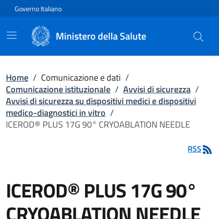
Vai direttamente al contenuto
Governo Italiano
Ministero della Salute
Home
/
Comunicazione e dati
/
Comunicazione istituzionale
/
Avvisi di sicurezza
/
Avvisi di sicurezza su dispositivi medici e dispositivi
medico-diagnostici in vitro
/
ICEROD® PLUS 17G 90° CRYOABLATION NEEDLE
RSS
ICEROD® PLUS 17G 90°
CRYOABLATION NEEDLE