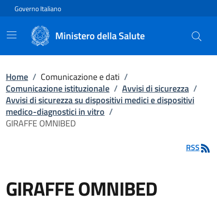
Vai direttamente al contenuto
Governo Italiano
Ministero della Salute
Home
/
Comunicazione e dati
/
Comunicazione istituzionale
/
Avvisi di sicurezza
/
Avvisi di sicurezza su dispositivi medici e dispositivi
medico-diagnostici in vitro
/
GIRAFFE OMNIBED
RSS
GIRAFFE OMNIBED