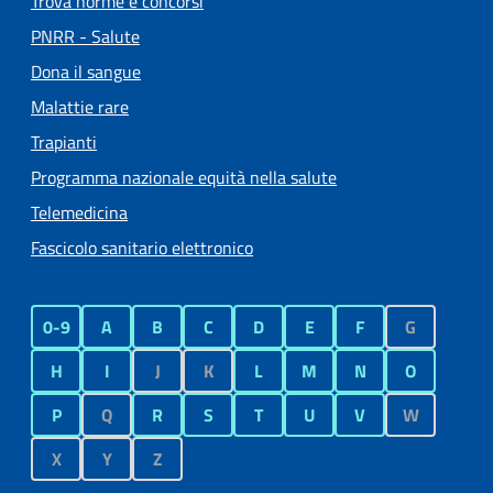
Trova norme e concorsi
PNRR - Salute
Dona il sangue
Malattie rare
Trapianti
Programma nazionale equità nella salute
Telemedicina
Fascicolo sanitario elettronico
0-9
A
B
C
D
E
F
G
H
I
J
K
L
M
N
O
P
Q
R
S
T
U
V
W
X
Y
Z