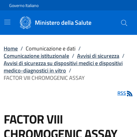
Vai direttamente al contenuto
Governo Italiano
Ministero della Salute
Home
/
Comunicazione e dati
/
Comunicazione istituzionale
/
Avvisi di sicurezza
/
Avvisi di sicurezza su dispositivi medici e dispositivi
medico-diagnostici in vitro
/
FACTOR VIII CHROMOGENIC ASSAY
RSS
FACTOR VIII
CHROMOGENIC ASSAY