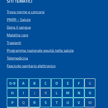
SITI TEMATICI
Trova norme e concorsi
PNRR - Salute
Dona il sangue
Malattie rare
Trapianti
Programma nazionale equità nella salute
Telemedicina
Fascicolo sanitario elettronico
0-9
A
B
C
D
E
F
G
H
I
J
K
L
M
N
O
P
Q
R
S
T
U
V
W