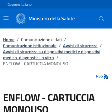
Vai direttamente al contenuto
Governo Italiano
Ministero della Salute
Home
/
Comunicazione e dati
/
Comunicazione istituzionale
/
Avvisi di sicurezza
/
Avvisi di sicurezza su dispositivi medici e dispositivi
medico-diagnostici in vitro
/
ENFLOW - CARTUCCIA MONOUSO
RSS
ENFLOW - CARTUCCIA
MONOUSO