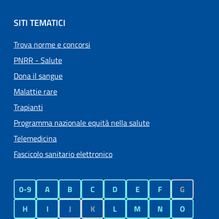
SITI TEMATICI
Trova norme e concorsi
PNRR - Salute
Dona il sangue
Malattie rare
Trapianti
Programma nazionale equità nella salute
Telemedicina
Fascicolo sanitario elettronico
0-9
A
B
C
D
E
F
G
H
I
J
K
L
M
N
O