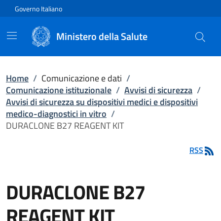
Vai direttamente al contenuto
Governo Italiano
Ministero della Salute
Home
/
Comunicazione e dati
/
Comunicazione istituzionale
/
Avvisi di sicurezza
/
Avvisi di sicurezza su dispositivi medici e dispositivi
medico-diagnostici in vitro
/
DURACLONE B27 REAGENT KIT
RSS
DURACLONE B27
REAGENT KIT