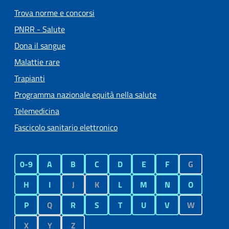
Trova norme e concorsi
PNRR - Salute
Dona il sangue
Malattie rare
Trapianti
Programma nazionale equità nella salute
Telemedicina
Fascicolo sanitario elettronico
0-9
A
B
C
D
E
F
G
H
I
J
K
L
M
N
O
P
Q
R
S
T
U
V
W
X
Y
Z