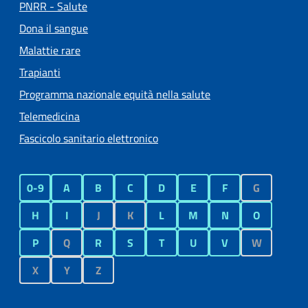
PNRR - Salute
Dona il sangue
Malattie rare
Trapianti
Programma nazionale equità nella salute
Telemedicina
Fascicolo sanitario elettronico
0-9
A
B
C
D
E
F
G
H
I
J
K
L
M
N
O
P
Q
R
S
T
U
V
W
X
Y
Z