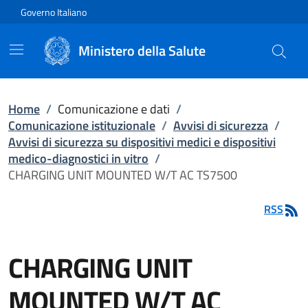
Vai direttamente al contenuto
Governo Italiano
Ministero della Salute
Home
/
Comunicazione e dati
/
Comunicazione istituzionale
/
Avvisi di sicurezza
/
Avvisi di sicurezza su dispositivi medici e dispositivi
medico-diagnostici in vitro
/
CHARGING UNIT MOUNTED W/T AC TS7500
RSS
CHARGING UNIT
MOUNTED W/T AC