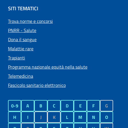
SITI TEMATICI
Trova norme e concorsi
PNRR - Salute
Dona il sangue
Malattie rare
Trapianti
Programma nazionale equità nella salute
Telemedicina
Fascicolo sanitario elettronico
0-9
A
B
C
D
E
F
G
H
I
J
K
L
M
N
O