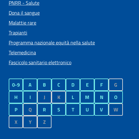
PNRR - Salute
Dona il sangue
Malattie rare
Trapianti
Programma nazionale equità nella salute
Telemedicina
Fascicolo sanitario elettronico
0-9
A
B
C
D
E
F
G
H
I
J
K
L
M
N
O
P
Q
R
S
T
U
V
W
X
Y
Z