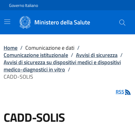
Vai direttamente al contenuto
Governo Italiano
Ministero della Salute
Home
/
Comunicazione e dati
/
Comunicazione istituzionale
/
Avvisi di sicurezza
/
Avvisi di sicurezza su dispositivi medici e dispositivi
medico-diagnostici in vitro
/
CADD-SOLIS
RSS
CADD-SOLIS