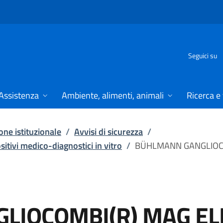
Seguici su
Assistenza
Ambiente, alimenti, animali
Ricerca e
ne istituzionale
/
Avvisi di sicurezza
/
ositivi medico-diagnostici in vitro
/
BÜHLMANN GANGLIOCO
LIOCOMBI(R) MAG EL