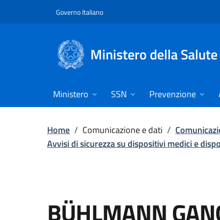
Vai direttamente al contenuto
Governo Italiano
Ministero della Salute
Ministero
SSN
Prevenzione
Home
/
Comunicazione e dati
/
Comunicazio
Avvisi di sicurezza su dispositivi medici e disp
BÜHLMANN GANG