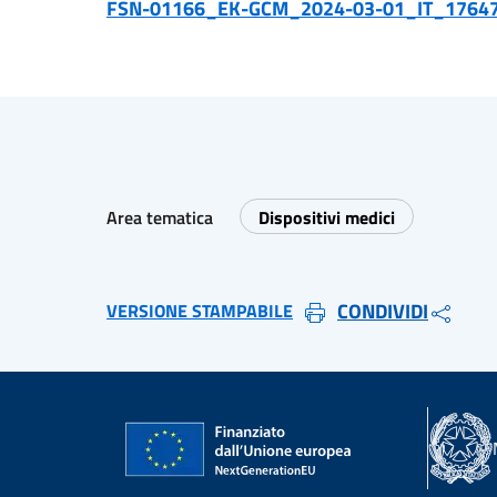
FSN-01166_EK-GCM_2024-03-01_IT_1764
Area tematica
Dispositivi medici
CONDIVIDI
VERSIONE STAMPABILE