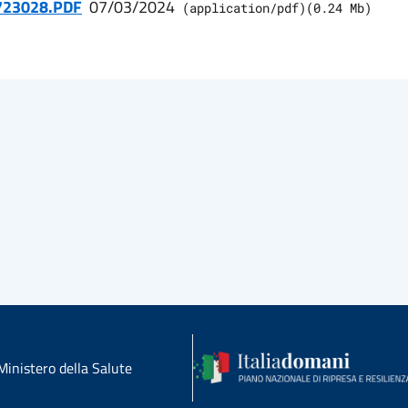
723028.PDF
07/03/2024
(
application/pdf
)
(
0.24
Mb)
Ministero della Salute