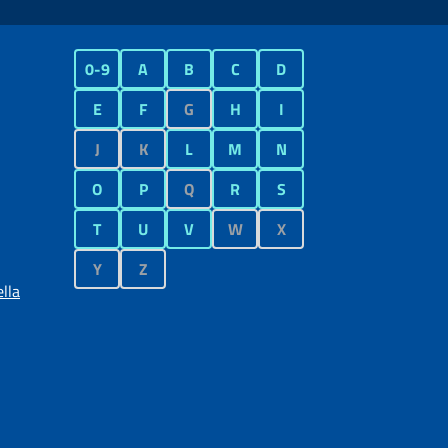
0-9
A
B
C
D
E
F
G
H
I
J
K
L
M
N
O
P
Q
R
S
T
U
V
W
X
Y
Z
lla