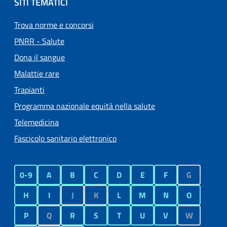
SITI TEMATICI
Trova norme e concorsi
PNRR - Salute
Dona il sangue
Malattie rare
Trapianti
Programma nazionale equità nella salute
Telemedicina
Fascicolo sanitario elettronico
0-9
A
B
C
D
E
F
G
H
I
J
K
L
M
N
O
P
Q
R
S
T
U
V
W