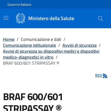
Vai direttamente al contenuto
Governo Italiano
Ministero della Salute
Home
/
Comunicazione e dati
/
Comunicazione istituzionale
/
Avvisi di sicurezza
/
Avvisi di sicurezza su dispositivi medici e dispositivi
medico-diagnostici in vitro
/
BRAF 600/601 STRIPASSAY ®
RSS
BRAF 600/601
STRIPASSAY ®