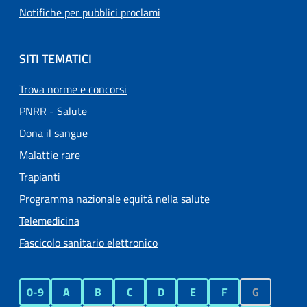
Notifiche per pubblici proclami
SITI TEMATICI
Trova norme e concorsi
PNRR - Salute
Dona il sangue
Malattie rare
Trapianti
Programma nazionale equità nella salute
Telemedicina
Fascicolo sanitario elettronico
0-9
A
B
C
D
E
F
G