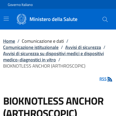
Vai direttamente al contenuto
Governo Italiano
Ministero della Salute
Home
/
Comunicazione e dati
/
Comunicazione istituzionale
/
Avvisi di sicurezza
/
Avvisi di sicurezza su dispositivi medici e dispositivi
medico-diagnostici in vitro
/
BIOKNOTLESS ANCHOR (ARTHROSCOPIC)
RSS
BIOKNOTLESS ANCHOR
(ARTHROSCOPIC)