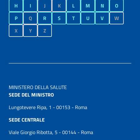
H
I
J
K
L
M
N
O
P
Q
R
S
T
U
V
W
X
Y
Z
MINISTERO DELLA SALUTE
SEDE DEL MINISTRO
Lungotevere Ripa, 1 - 00153 - Roma
SEDE CENTRALE
Viale Giorgio Ribotta, 5 - 00144 - Roma